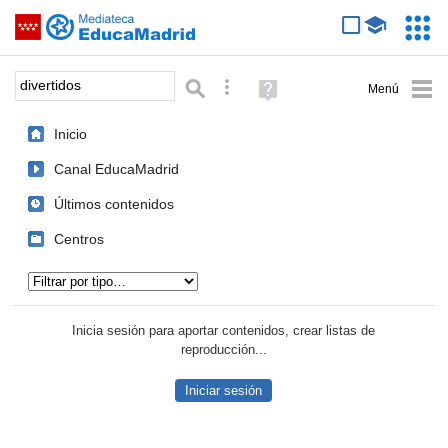
Mediateca de EducaMadrid
Saltar navegación
Servic
Educa
Palabra o frase:
Búsqueda avanzada
Ayuda
(en
ventana
Inicio
nueva)
Canal EducaMadrid
Últimos contenidos
Centros
Tipo de contenido:
Inicia sesión para aportar contenidos, crear listas de
reproducción...
Iniciar sesión