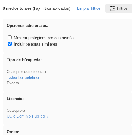
0
medios totales (hay filtros aplicados)
Limpiar filtros
Filtros
Resultados de: divertidos
Opciones adicionales:
Mostrar protegidos por contraseña
Incluir palabras similares
Tipo de búsqueda:
Cualquier coincidencia
Todas las palabras
Exacta
Licencia:
Cualquiera
CC
o Dominio Público
Orden: