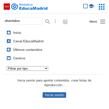
Mediateca de EducaMadrid
Saltar navegación
Servic
Educa
Palabra o frase:
Búsqueda avanzada
Ayuda
(en
ventana
Inicio
nueva)
Canal EducaMadrid
Últimos contenidos
Centros
Tipo de contenido:
Inicia sesión para aportar contenidos, crear listas de
reproducción...
Iniciar sesión