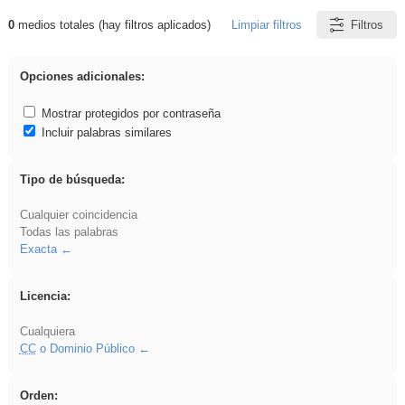
0
medios totales (hay filtros aplicados)
Limpiar filtros
Filtros
Resultados de: divertidos
Opciones adicionales:
Mostrar protegidos por contraseña
Incluir palabras similares
Tipo de búsqueda:
Cualquier coincidencia
Todas las palabras
Exacta
Licencia:
Cualquiera
CC
o Dominio Público
Orden: