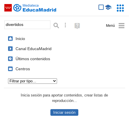
Mediateca de EducaMadrid
Saltar navegación
Servic
Educa
Palabra o frase:
Búsqueda avanzada
Ayuda
(en
ventana
Inicio
nueva)
Canal EducaMadrid
Últimos contenidos
Centros
Tipo de contenido:
Inicia sesión para aportar contenidos, crear listas de
reproducción...
Iniciar sesión