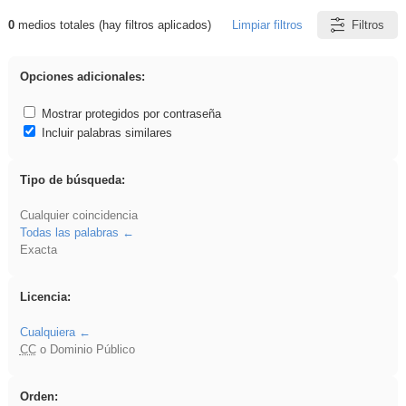
0
medios totales (hay filtros aplicados)
Limpiar filtros
Filtros
Resultados de: divertidos
Opciones adicionales:
Mostrar protegidos por contraseña
Incluir palabras similares
Tipo de búsqueda:
Cualquier coincidencia
Todas las palabras
Exacta
Licencia:
Cualquiera
CC
o Dominio Público
Orden: