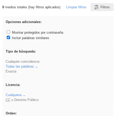
0
medios totales (hay filtros aplicados)
Limpiar filtros
Filtros
Resultados de: divertidos
Opciones adicionales:
Mostrar protegidos por contraseña
Incluir palabras similares
Tipo de búsqueda:
Cualquier coincidencia
Todas las palabras
Exacta
Licencia:
Cualquiera
CC
o Dominio Público
Orden: