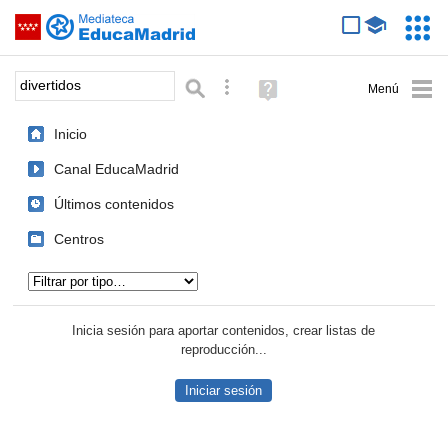
Mediateca de EducaMadrid
Saltar navegación
Servic
Educa
Palabra o frase:
Búsqueda avanzada
Ayuda
(en
ventana
Inicio
nueva)
Canal EducaMadrid
Últimos contenidos
Centros
Tipo de contenido:
Inicia sesión para aportar contenidos, crear listas de
reproducción...
Iniciar sesión