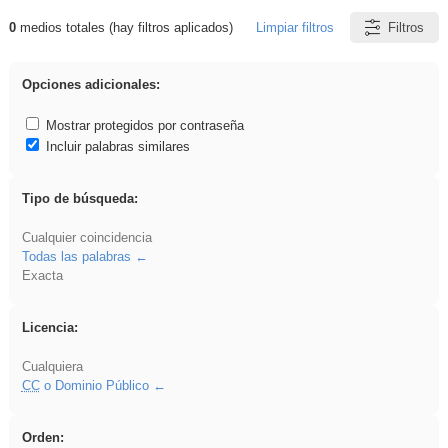
0
medios totales (hay filtros aplicados)
Limpiar filtros
Filtros
Resultados de: divertidos
Opciones adicionales:
Mostrar protegidos por contraseña
Incluir palabras similares
Tipo de búsqueda:
Cualquier coincidencia
Todas las palabras
Exacta
Licencia:
Cualquiera
CC
o Dominio Público
Orden: