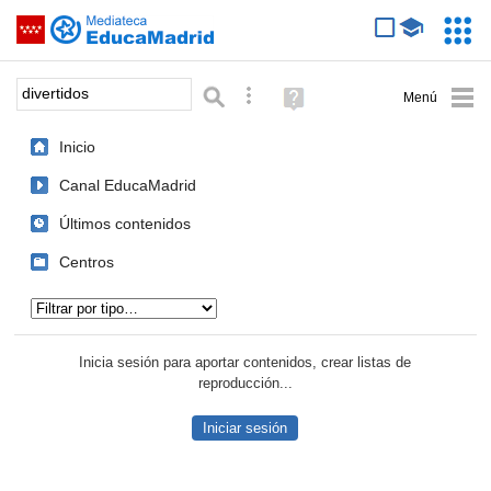
Mediateca de EducaMadrid
Saltar navegación
Servic
Educa
Palabra o frase:
Búsqueda avanzada
Ayuda
(en
ventana
Inicio
nueva)
Canal EducaMadrid
Últimos contenidos
Centros
Tipo de contenido:
Inicia sesión para aportar contenidos, crear listas de
reproducción...
Iniciar sesión