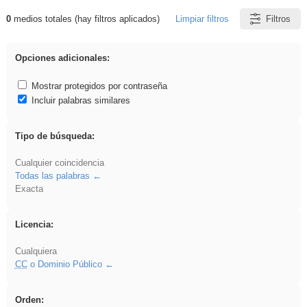
0
medios totales (hay filtros aplicados)
Limpiar filtros
Filtros
Resultados de: divertidos
Opciones adicionales:
Mostrar protegidos por contraseña
Incluir palabras similares
Tipo de búsqueda:
Cualquier coincidencia
Todas las palabras
Exacta
Licencia:
Cualquiera
CC
o Dominio Público
Orden: