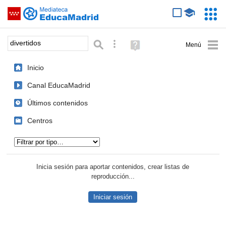
Mediateca de EducaMadrid
Saltar navegación
Servic
Educa
Palabra o frase:
Búsqueda avanzada
Ayuda
(en
ventana
Inicio
nueva)
Canal EducaMadrid
Últimos contenidos
Centros
Tipo de contenido:
Inicia sesión para aportar contenidos, crear listas de
reproducción...
Iniciar sesión