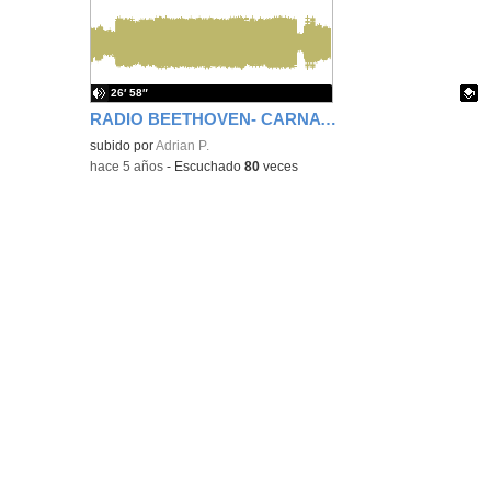
ubic
de l
bús
26′ 58″
RADIO BEETHOVEN- CARNAVAL 2021
Contenido educativo.
subido por
Adrian P.
-
hace 5 años
-
Escuchado
80
veces