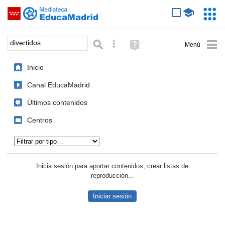
Mediateca de EducaMadrid
Saltar navegación
Servic
Educa
Palabra o frase:
Búsqueda avanzada
Ayuda
(en
ventana
Inicio
nueva)
Canal EducaMadrid
Últimos contenidos
Centros
Tipo de contenido:
Inicia sesión para aportar contenidos, crear listas de
reproducción...
Iniciar sesión