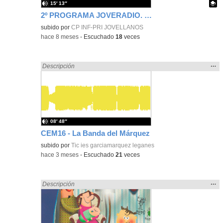
15′ 13″
2º PROGRAMA JOVERADIO. ESPECIAL NAVIDAD
Contenido educativo.
subido por
CP INF-PRI JOVELLANOS
-
hace 8 meses
-
Escuchado
18
veces
Mos
…
Encontrado «divertidos» en:
Descripción
la
ubic
de l
bús
08′ 48″
CEM16 - La Banda del Márquez
subido por
Tic ies garciamarquez leganes
-
hace 3 meses
-
Escuchado
21
veces
Mos
…
Encontrado «divertidos» en:
Descripción
la
ubic
de l
bús