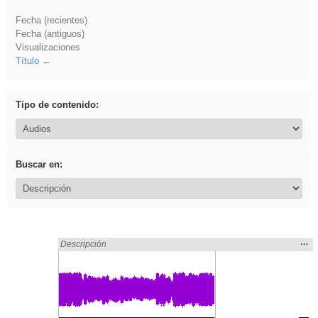
Fecha (recientes)
Fecha (antiguos)
Visualizaciones
Título
Tipo de contenido:
Buscar en:
Mos
…
Encontrado «divertidos» en:
Descripción
la
ubic
de l
bús