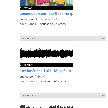
04′ 19″
Lectura compartida: Bepo no quiere hermanitos
subido por
María Inmacula G.
-
hace 8 años
-
Escuchado
22
veces
Mos
…
Encontrado «divertidos» en:
Descripción
la
ubic
de l
bús
05′ 39″
Los fanáticos 1x01 - Megafauna y accidentes en parques de atracciones
subido por
Pablo V.
-
hace un año
-
Escuchado
46
veces
Mos
…
Encontrado «divertidos» en:
Descripción
la
ubic
de l