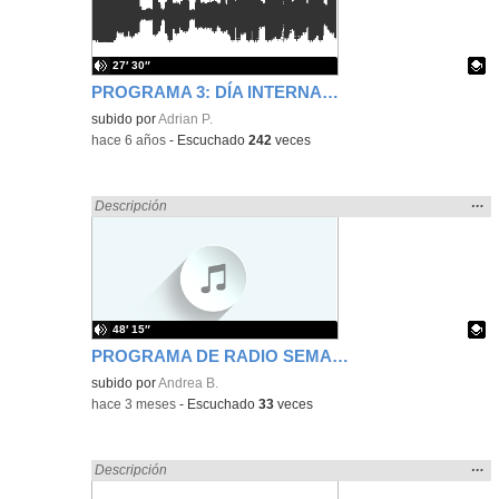
bús
27′ 30″
PROGRAMA 3: DÍA INTERNACIONAL DE LA TV
Contenido educativo.
subido por
Adrian P.
-
hace 6 años
-
Escuchado
242
veces
Mos
…
Encontrado «divertidos» en:
Descripción
la
ubic
de l
bús
48′ 15″
PROGRAMA DE RADIO SEMANA CULTURAL 23-3-2026
Contenido educativo.
subido por
Andrea B.
-
hace 3 meses
-
Escuchado
33
veces
Mos
…
Encontrado «divertidos» en:
Descripción
la