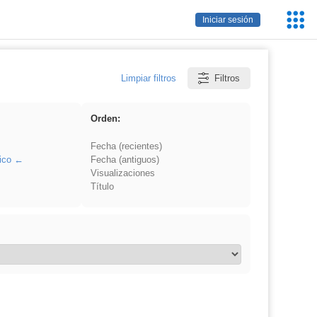
Servic
Iniciar sesión
Educa
Limpiar filtros
Filtros
Orden:
Fecha (recientes)
ico
Fecha (antiguos)
Visualizaciones
Título