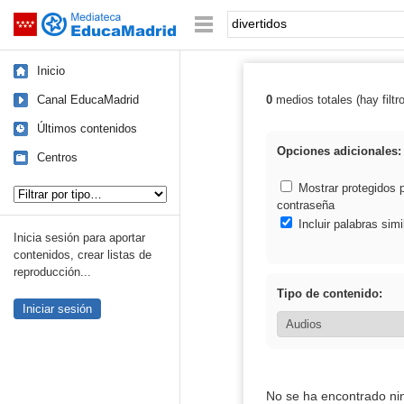
Mediateca de EducaMadrid
Saltar navegación
Palabra o frase:
Inicio
Canal EducaMadrid
0
medios totales (hay filtr
Resultados de: 
Últimos contenidos
Opciones adicionales:
Centros
Tipo de contenido:
Mostrar protegidos 
contraseña
Incluir palabras simi
Inicia sesión para aportar
contenidos, crear listas de
reproducción...
Tipo de contenido:
Iniciar sesión
No se ha encontrado ni