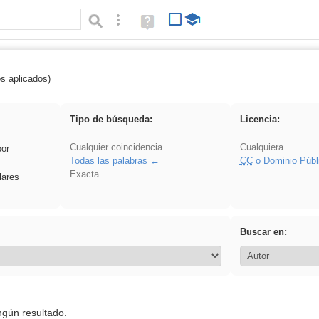
Búsqueda avanzada
Ayuda
(en
ventana
nueva)
os aplicados)
divertidos
Tipo de búsqueda:
Licencia:
Cualquier coincidencia
Cualquiera
por
Todas las palabras
CC
o Dominio Públ
Exacta
lares
Buscar en:
ngún resultado.