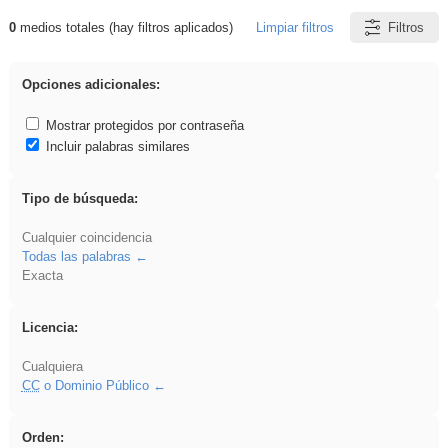
0
medios totales (hay filtros aplicados)
Limpiar filtros
Filtros
Resultados de: divertidos
Opciones adicionales:
Mostrar protegidos por contraseña
Incluir palabras similares
Tipo de búsqueda:
Cualquier coincidencia
Todas las palabras
Exacta
Licencia:
Cualquiera
CC
o Dominio Público
Orden: