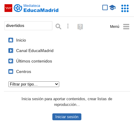
Mediateca de EducaMadrid
Saltar navegación
Servic
Educa
Palabra o frase:
Búsqueda avanzada
Ayuda
(en
ventana
Inicio
nueva)
Canal EducaMadrid
Últimos contenidos
Centros
Tipo de contenido:
Inicia sesión para aportar contenidos, crear listas de
reproducción...
Iniciar sesión