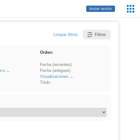
Servic
Iniciar sesión
Educa
Limpiar filtros
Filtros
Orden:
Fecha (recientes)
ico
Fecha (antiguos)
Visualizaciones
Título