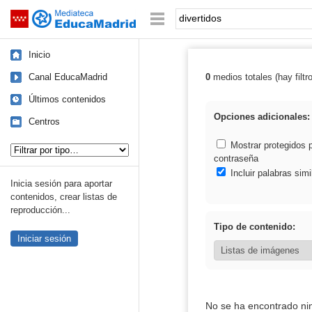
Mediateca de EducaMadrid
Saltar navegación
Palabra o frase:
Inicio
Canal EducaMadrid
0
medios totales (hay filtr
Resultados de: 
Últimos contenidos
Opciones adicionales:
Centros
Tipo de contenido:
Mostrar protegidos 
contraseña
Incluir palabras simi
Inicia sesión para aportar
contenidos, crear listas de
reproducción...
Tipo de contenido:
Iniciar sesión
No se ha encontrado ni