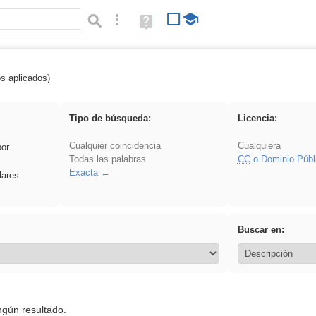
Búsqueda avanzada
Ayuda
(en
ventana
nueva)
os aplicados)
divertidos
Tipo de búsqueda:
Licencia:
Cualquier coincidencia
Cualquiera
por
Todas las palabras
CC
o Dominio Públ
Exacta
lares
Buscar en:
ngún resultado.