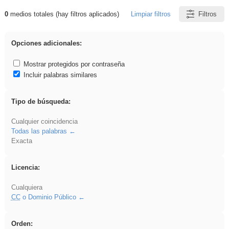
0
medios totales (hay filtros aplicados)
Limpiar filtros
Filtros
Resultados de: divertidos
Opciones adicionales:
Mostrar protegidos por contraseña
Incluir palabras similares
Tipo de búsqueda:
Cualquier coincidencia
Todas las palabras
Exacta
Licencia:
Cualquiera
CC
o Dominio Público
Orden: