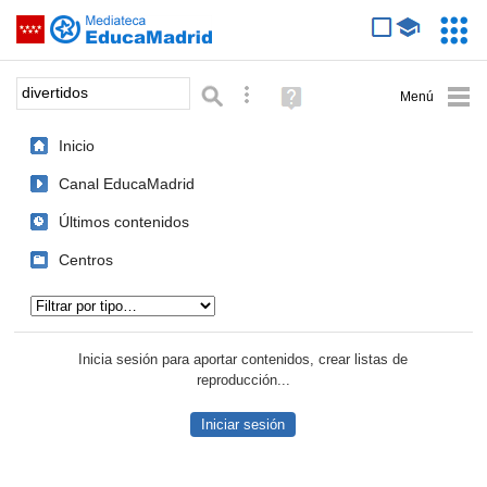
Mediateca de EducaMadrid
Saltar navegación
Servic
Educa
Palabra o frase:
Búsqueda avanzada
Ayuda
(en
ventana
Inicio
nueva)
Canal EducaMadrid
Últimos contenidos
Centros
Tipo de contenido:
Inicia sesión para aportar contenidos, crear listas de
reproducción...
Iniciar sesión