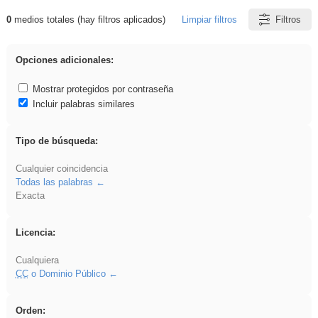
0
medios totales (hay filtros aplicados)
Limpiar filtros
Filtros
Resultados de: divertidos
Opciones adicionales:
Mostrar protegidos por contraseña
Incluir palabras similares
Tipo de búsqueda:
Cualquier coincidencia
Todas las palabras
Exacta
Licencia:
Cualquiera
CC
o Dominio Público
Orden: