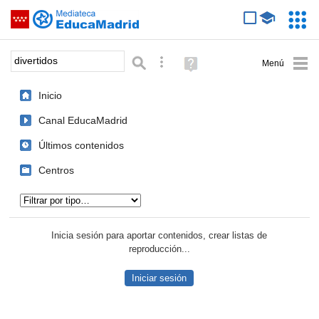
Mediateca de EducaMadrid
Saltar navegación
Servic
Educa
Palabra o frase:
Búsqueda avanzada
Ayuda
(en
ventana
Inicio
nueva)
Canal EducaMadrid
Últimos contenidos
Centros
Tipo de contenido:
Inicia sesión para aportar contenidos, crear listas de
reproducción...
Iniciar sesión