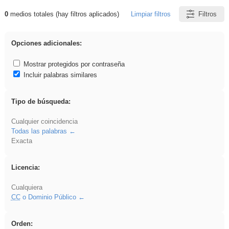
0
medios totales (hay filtros aplicados)
Limpiar filtros
Filtros
Resultados de: divertidos
Opciones adicionales:
Mostrar protegidos por contraseña
Incluir palabras similares
Tipo de búsqueda:
Cualquier coincidencia
Todas las palabras
Exacta
Licencia:
Cualquiera
CC
o Dominio Público
Orden: