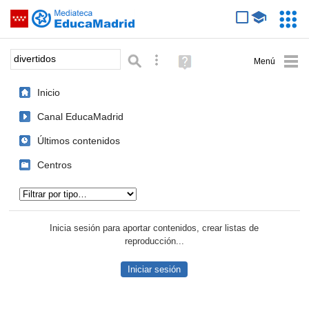
Mediateca de EducaMadrid
Saltar navegación
Servic
Educa
Palabra o frase:
Búsqueda avanzada
Ayuda
(en
ventana
Inicio
nueva)
Canal EducaMadrid
Últimos contenidos
Centros
Tipo de contenido:
Inicia sesión para aportar contenidos, crear listas de
reproducción...
Iniciar sesión