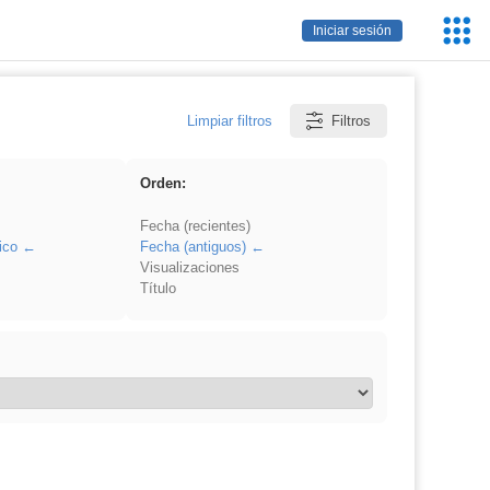
Servic
Iniciar sesión
Educa
Limpiar filtros
Filtros
Orden:
Fecha (recientes)
ico
Fecha (antiguos)
Visualizaciones
Título