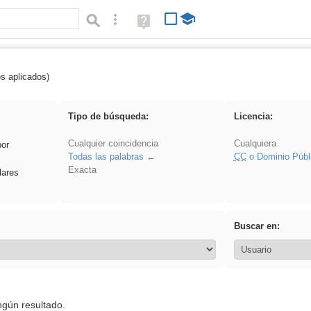
Búsqueda avanzada
Ayuda
(en
ventana
nueva)
os aplicados)
divertidos
Tipo de búsqueda:
Licencia:
Cualquier coincidencia
Cualquiera
por
Todas las palabras
CC
o Dominio Públ
Exacta
lares
Buscar en:
ngún resultado.