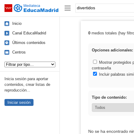
Mediateca de EducaMadrid
Saltar navegación
Palabra o frase:
Inicio
Canal EducaMadrid
0
medios totales (hay filtr
Resultados de: 
Últimos contenidos
Opciones adicionales:
Centros
Tipo de contenido:
Mostrar protegidos 
contraseña
Incluir palabras simi
Inicia sesión para aportar
contenidos, crear listas de
reproducción...
Tipo de contenido:
Iniciar sesión
No se ha encontrado ni