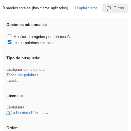
0
medios totales (hay filtros aplicados)
Limpiar filtros
Filtros
Resultados de: divertidos
Opciones adicionales:
Mostrar protegidos por contraseña
Incluir palabras similares
Tipo de búsqueda:
Cualquier coincidencia
Todas las palabras
Exacta
Licencia:
Cualquiera
CC
o Dominio Público
Orden: