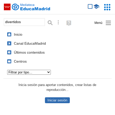
Mediateca de EducaMadrid
Saltar navegación
Servic
Educa
Palabra o frase:
Búsqueda avanzada
Ayuda
(en
ventana
Inicio
nueva)
Canal EducaMadrid
Últimos contenidos
Centros
Tipo de contenido:
Inicia sesión para aportar contenidos, crear listas de
reproducción...
Iniciar sesión