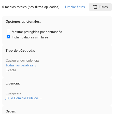
0
medios totales (hay filtros aplicados)
Limpiar filtros
Filtros
Resultados de: divertidos
Opciones adicionales:
Mostrar protegidos por contraseña
Incluir palabras similares
Tipo de búsqueda:
Cualquier coincidencia
Todas las palabras
Exacta
Licencia:
Cualquiera
CC
o Dominio Público
Orden: