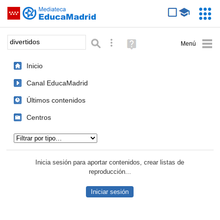
Mediateca de EducaMadrid
Saltar navegación
Servic
Educa
Palabra o frase:
Búsqueda avanzada
Ayuda
(en
ventana
Inicio
nueva)
Canal EducaMadrid
Últimos contenidos
Centros
Tipo de contenido:
Inicia sesión para aportar contenidos, crear listas de
reproducción...
Iniciar sesión