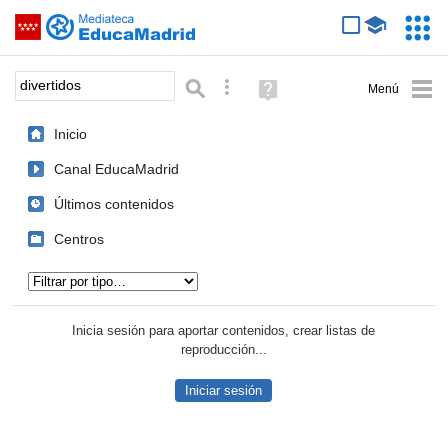
Mediateca de EducaMadrid
Saltar navegación
Servic
Educa
Palabra o frase:
Búsqueda avanzada
Ayuda
(en
ventana
Inicio
nueva)
Canal EducaMadrid
Últimos contenidos
Centros
Tipo de contenido:
Inicia sesión para aportar contenidos, crear listas de
reproducción...
Iniciar sesión