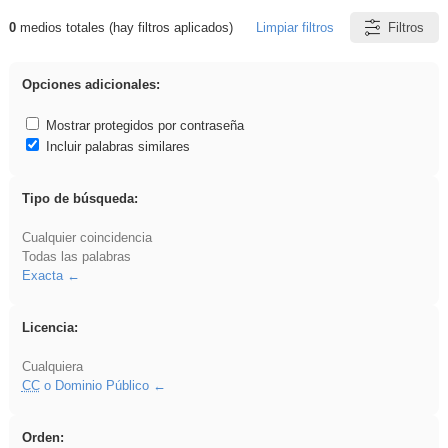
0
medios totales (hay filtros aplicados)
Limpiar filtros
Filtros
Resultados de: divertidos
Opciones adicionales:
Mostrar protegidos por contraseña
Incluir palabras similares
Tipo de búsqueda:
Cualquier coincidencia
Todas las palabras
Exacta
Licencia:
Cualquiera
CC
o Dominio Público
Orden: