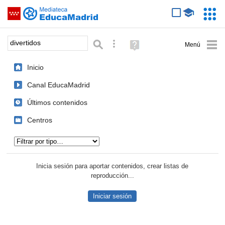
Mediateca de EducaMadrid
Saltar navegación
Servic
Educa
Palabra o frase:
Búsqueda avanzada
Ayuda
(en
ventana
Inicio
nueva)
Canal EducaMadrid
Últimos contenidos
Centros
Tipo de contenido:
Inicia sesión para aportar contenidos, crear listas de
reproducción...
Iniciar sesión