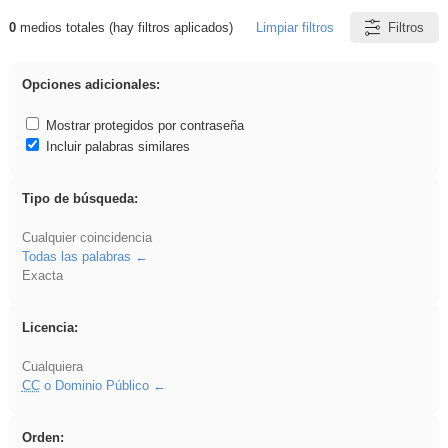
0
medios totales (hay filtros aplicados)
Limpiar filtros
Filtros
Resultados de: divertidos
Opciones adicionales:
Mostrar protegidos por contraseña
Incluir palabras similares
Tipo de búsqueda:
Cualquier coincidencia
Todas las palabras
Exacta
Licencia:
Cualquiera
CC
o Dominio Público
Orden: