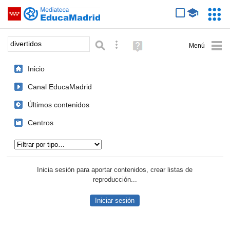
Mediateca de EducaMadrid
Saltar navegación
Servic
Educa
Palabra o frase:
Búsqueda avanzada
Ayuda
(en
ventana
Inicio
nueva)
Canal EducaMadrid
Últimos contenidos
Centros
Tipo de contenido:
Inicia sesión para aportar contenidos, crear listas de
reproducción...
Iniciar sesión