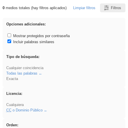
0
medios totales (hay filtros aplicados)
Limpiar filtros
Filtros
Resultados de: divertidos
Opciones adicionales:
Mostrar protegidos por contraseña
Incluir palabras similares
Tipo de búsqueda:
Cualquier coincidencia
Todas las palabras
Exacta
Licencia:
Cualquiera
CC
o Dominio Público
Orden: