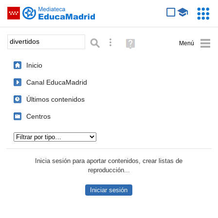
Mediateca de EducaMadrid
Saltar navegación
Servic
Educa
Palabra o frase:
Búsqueda avanzada
Ayuda
(en
ventana
Inicio
nueva)
Canal EducaMadrid
Últimos contenidos
Centros
Tipo de contenido:
Inicia sesión para aportar contenidos, crear listas de
reproducción...
Iniciar sesión