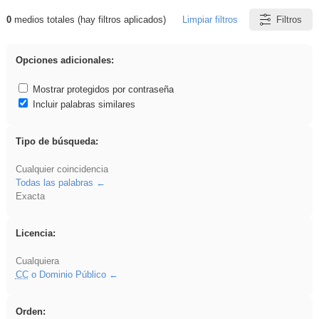
0
medios totales (hay filtros aplicados)
Limpiar filtros
Filtros
Resultados de: divertidos
Opciones adicionales:
Mostrar protegidos por contraseña
Incluir palabras similares
Tipo de búsqueda:
Cualquier coincidencia
Todas las palabras
Exacta
Licencia:
Cualquiera
CC
o Dominio Público
Orden: