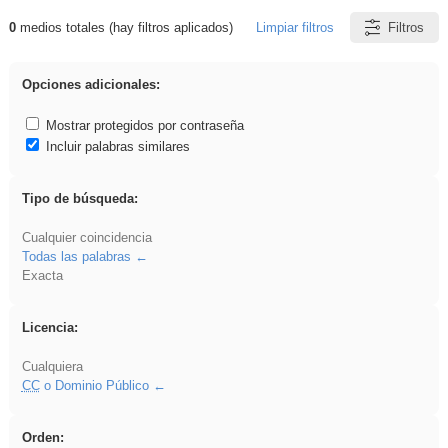
0
medios totales (hay filtros aplicados)
Limpiar filtros
Filtros
Resultados de: divertidos
Opciones adicionales:
Mostrar protegidos por contraseña
Incluir palabras similares
Tipo de búsqueda:
Cualquier coincidencia
Todas las palabras
Exacta
Licencia:
Cualquiera
CC
o Dominio Público
Orden: