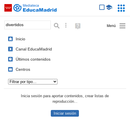
Mediateca de EducaMadrid
Saltar navegación
Servic
Educa
Palabra o frase:
Búsqueda avanzada
Ayuda
(en
ventana
Inicio
nueva)
Canal EducaMadrid
Últimos contenidos
Centros
Tipo de contenido:
Inicia sesión para aportar contenidos, crear listas de
reproducción...
Iniciar sesión