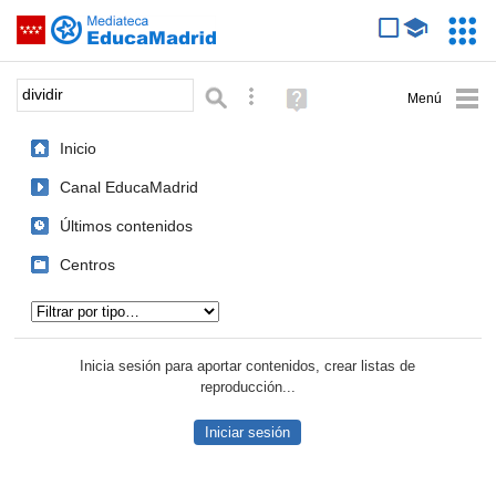
Mediateca de EducaMadrid
Saltar navegación
Servic
Educa
Palabra o frase:
Búsqueda avanzada
Ayuda
(en
ventana
Inicio
nueva)
Canal EducaMadrid
Últimos contenidos
Centros
Tipo de contenido:
Inicia sesión para aportar contenidos, crear listas de
reproducción...
Iniciar sesión