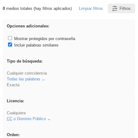
0
medios totales (hay filtros aplicados)
Limpiar filtros
Filtros
Resultados de: dividir
Opciones adicionales:
Mostrar protegidos por contraseña
Incluir palabras similares
Tipo de búsqueda:
Cualquier coincidencia
Todas las palabras
Exacta
Licencia:
Cualquiera
CC
o Dominio Público
Orden: