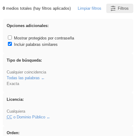
0
medios totales (hay filtros aplicados)
Limpiar filtros
Filtros
Resultados de: dividir
Opciones adicionales:
Mostrar protegidos por contraseña
Incluir palabras similares
Tipo de búsqueda:
Cualquier coincidencia
Todas las palabras
Exacta
Licencia:
Cualquiera
CC
o Dominio Público
Orden: