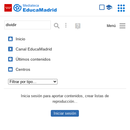
Mediateca de EducaMadrid
Saltar navegación
Servic
Educa
Palabra o frase:
Búsqueda avanzada
Ayuda
(en
ventana
Inicio
nueva)
Canal EducaMadrid
Últimos contenidos
Centros
Tipo de contenido:
Inicia sesión para aportar contenidos, crear listas de
reproducción...
Iniciar sesión