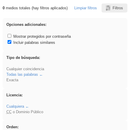
0
medios totales (hay filtros aplicados)
Limpiar filtros
Filtros
Resultados de: dividir
Opciones adicionales:
Mostrar protegidos por contraseña
Incluir palabras similares
Tipo de búsqueda:
Cualquier coincidencia
Todas las palabras
Exacta
Licencia:
Cualquiera
CC
o Dominio Público
Orden: