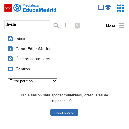
Mediateca de EducaMadrid
Saltar navegación
Servic
Educa
Palabra o frase:
Búsqueda avanzada
Ayuda
(en
ventana
Inicio
nueva)
Canal EducaMadrid
Últimos contenidos
Centros
Tipo de contenido:
Inicia sesión para aportar contenidos, crear listas de
reproducción...
Iniciar sesión