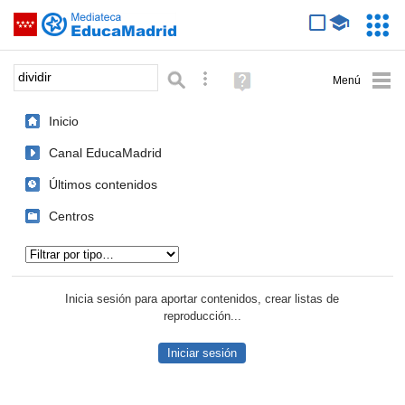
Mediateca de EducaMadrid
Saltar navegación
Servic
Educa
Palabra o frase:
Búsqueda avanzada
Ayuda
(en
ventana
Inicio
nueva)
Canal EducaMadrid
Últimos contenidos
Centros
Tipo de contenido:
Inicia sesión para aportar contenidos, crear listas de
reproducción...
Iniciar sesión