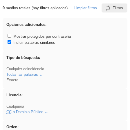
0
medios totales (hay filtros aplicados)
Limpiar filtros
Filtros
Resultados de: dividir
Opciones adicionales:
Mostrar protegidos por contraseña
Incluir palabras similares
Tipo de búsqueda:
Cualquier coincidencia
Todas las palabras
Exacta
Licencia:
Cualquiera
CC
o Dominio Público
Orden: