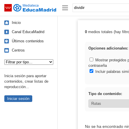
Mediateca de EducaMadrid
Saltar navegación
Palabra o frase:
Inicio
Canal EducaMadrid
0
medios totales (hay filtr
Resultados de: d
Últimos contenidos
Opciones adicionales:
Centros
Tipo de contenido:
Mostrar protegidos 
contraseña
Incluir palabras simi
Inicia sesión para aportar
contenidos, crear listas de
reproducción...
Tipo de contenido:
Iniciar sesión
No se ha encontrado ni