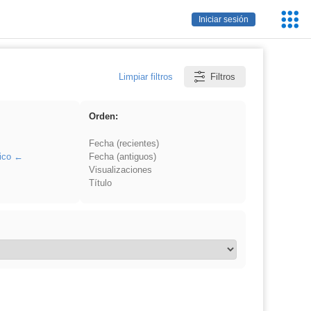
Servic
Iniciar sesión
Educa
Limpiar filtros
Filtros
Orden:
Fecha (recientes)
ico
Fecha (antiguos)
Visualizaciones
Título