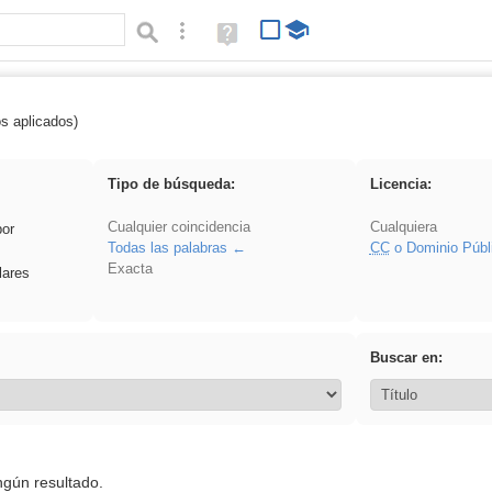
Búsqueda avanzada
Ayuda
(en
ventana
nueva)
os aplicados)
ividir
Tipo de búsqueda:
Licencia:
Cualquier coincidencia
Cualquiera
por
Todas las palabras
CC
o Dominio Públ
Exacta
lares
Buscar en:
ngún resultado.