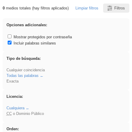
0
medios totales (hay filtros aplicados)
Limpiar filtros
Filtros
Resultados de: dividir
Opciones adicionales:
Mostrar protegidos por contraseña
Incluir palabras similares
Tipo de búsqueda:
Cualquier coincidencia
Todas las palabras
Exacta
Licencia:
Cualquiera
CC
o Dominio Público
Orden: