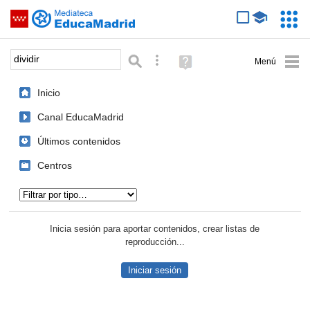
Mediateca de EducaMadrid
Saltar navegación
Servic
Educa
Palabra o frase:
Búsqueda avanzada
Ayuda
(en
ventana
Inicio
nueva)
Canal EducaMadrid
Últimos contenidos
Centros
Tipo de contenido:
Inicia sesión para aportar contenidos, crear listas de
reproducción...
Iniciar sesión