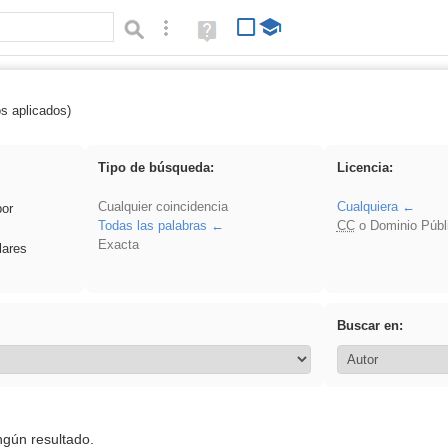
Búsqueda avanzada
Ayuda
(en
ventana
nueva)
os aplicados)
ividir
Tipo de búsqueda:
Licencia:
Cualquier coincidencia
Cualquiera
por
Todas las palabras
CC
o Dominio Públ
Exacta
lares
Buscar en:
ngún resultado.