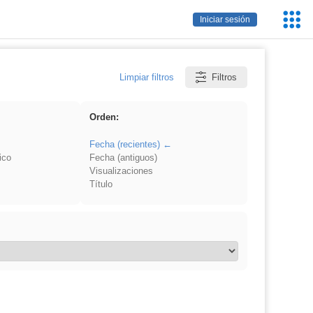
Servic
Iniciar sesión
Educa
Limpiar filtros
Filtros
Orden:
Fecha (recientes)
ico
Fecha (antiguos)
Visualizaciones
Título