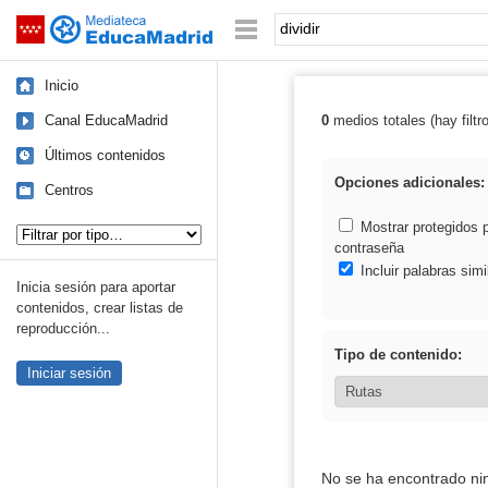
Mediateca de EducaMadrid
Saltar navegación
Palabra o frase:
Inicio
Canal EducaMadrid
0
medios totales (hay filtr
Resultados de: d
Últimos contenidos
Opciones adicionales:
Centros
Tipo de contenido:
Mostrar protegidos 
contraseña
Incluir palabras simi
Inicia sesión para aportar
contenidos, crear listas de
reproducción...
Tipo de contenido:
Iniciar sesión
No se ha encontrado ni