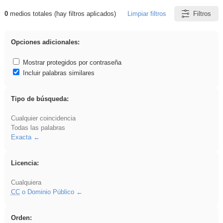
0
medios totales (hay filtros aplicados)
Limpiar filtros
Filtros
Resultados de: dividir
Opciones adicionales:
Mostrar protegidos por contraseña
Incluir palabras similares
Tipo de búsqueda:
Cualquier coincidencia
Todas las palabras
Exacta
Licencia:
Cualquiera
CC
o Dominio Público
Orden: