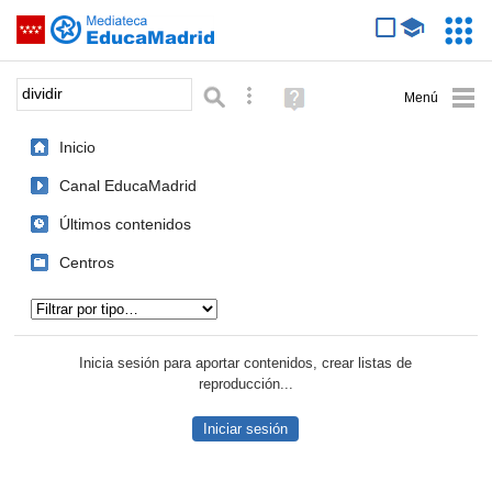
Mediateca de EducaMadrid
Saltar navegación
Servic
Educa
Palabra o frase:
Búsqueda avanzada
Ayuda
(en
ventana
Inicio
nueva)
Canal EducaMadrid
Últimos contenidos
Centros
Tipo de contenido:
Inicia sesión para aportar contenidos, crear listas de
reproducción...
Iniciar sesión