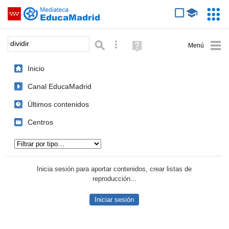
Mediateca de EducaMadrid
Saltar navegación
Servic
Educa
Palabra o frase:
Búsqueda avanzada
Ayuda
(en
ventana
Inicio
nueva)
Canal EducaMadrid
Últimos contenidos
Centros
Tipo de contenido:
Inicia sesión para aportar contenidos, crear listas de
reproducción...
Iniciar sesión