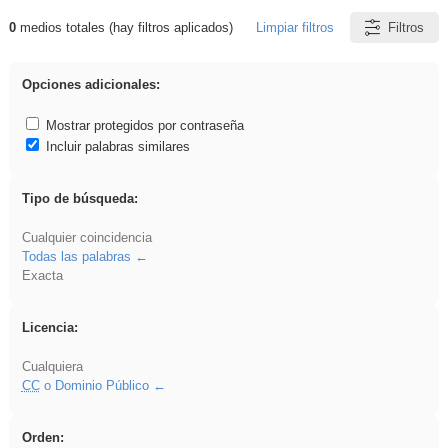
0
medios totales (hay filtros aplicados)
Limpiar filtros
Filtros
Resultados de: dividir
Opciones adicionales:
Mostrar protegidos por contraseña
Incluir palabras similares
Tipo de búsqueda:
Cualquier coincidencia
Todas las palabras
Exacta
Licencia:
Cualquiera
CC
o Dominio Público
Orden: