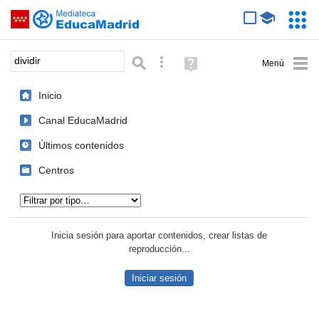
Mediateca de EducaMadrid
Saltar navegación
Servic
Educa
Palabra o frase:
Búsqueda avanzada
Ayuda
(en
ventana
Inicio
nueva)
Canal EducaMadrid
Últimos contenidos
Centros
Tipo de contenido:
Inicia sesión para aportar contenidos, crear listas de
reproducción...
Iniciar sesión