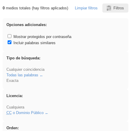
0
medios totales (hay filtros aplicados)
Limpiar filtros
Filtros
Resultados de: dividir
Opciones adicionales:
Mostrar protegidos por contraseña
Incluir palabras similares
Tipo de búsqueda:
Cualquier coincidencia
Todas las palabras
Exacta
Licencia:
Cualquiera
CC
o Dominio Público
Orden: