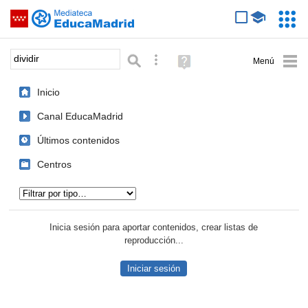
Mediateca de EducaMadrid
Saltar navegación
Servic
Educa
Palabra o frase:
Búsqueda avanzada
Ayuda
(en
ventana
Inicio
nueva)
Canal EducaMadrid
Últimos contenidos
Centros
Tipo de contenido:
Inicia sesión para aportar contenidos, crear listas de
reproducción...
Iniciar sesión