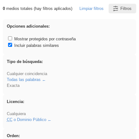
0
medios totales (hay filtros aplicados)
Limpiar filtros
Filtros
Resultados de: dividir
Opciones adicionales:
Mostrar protegidos por contraseña
Incluir palabras similares
Tipo de búsqueda:
Cualquier coincidencia
Todas las palabras
Exacta
Licencia:
Cualquiera
CC
o Dominio Público
Orden: