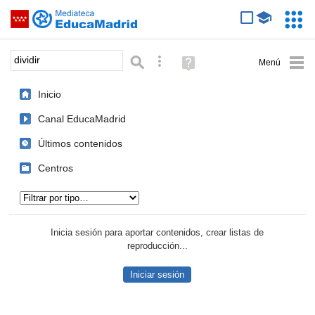
Mediateca de EducaMadrid
Saltar navegación
Servic
Educa
Palabra o frase:
Búsqueda avanzada
Ayuda
(en
ventana
Inicio
nueva)
Canal EducaMadrid
Últimos contenidos
Centros
Tipo de contenido:
Inicia sesión para aportar contenidos, crear listas de
reproducción...
Iniciar sesión