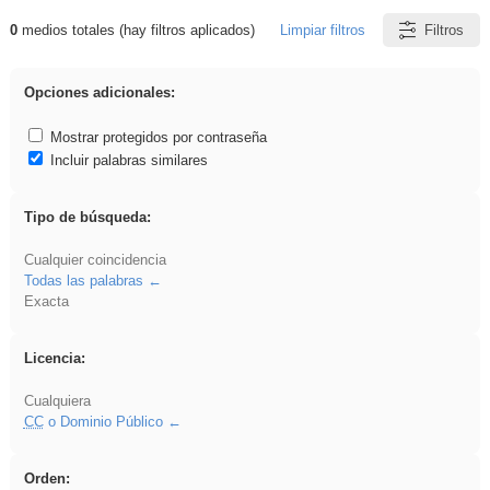
0
medios totales (hay filtros aplicados)
Limpiar filtros
Filtros
Resultados de: dividir
Opciones adicionales:
Mostrar protegidos por contraseña
Incluir palabras similares
Tipo de búsqueda:
Cualquier coincidencia
Todas las palabras
Exacta
Licencia:
Cualquiera
CC
o Dominio Público
Orden: