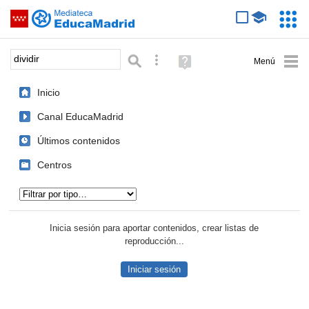
Mediateca de EducaMadrid
Saltar navegación
Servic
Educa
Palabra o frase:
Búsqueda avanzada
Ayuda
(en
ventana
Inicio
nueva)
Canal EducaMadrid
Últimos contenidos
Centros
Tipo de contenido:
Inicia sesión para aportar contenidos, crear listas de
reproducción...
Iniciar sesión