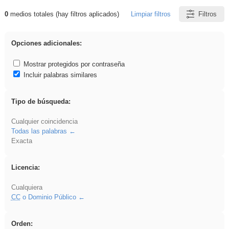
0
medios totales (hay filtros aplicados)
Limpiar filtros
Filtros
Resultados de: dividir
Opciones adicionales:
Mostrar protegidos por contraseña
Incluir palabras similares
Tipo de búsqueda:
Cualquier coincidencia
Todas las palabras
Exacta
Licencia:
Cualquiera
CC
o Dominio Público
Orden: