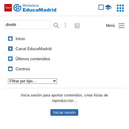
Mediateca de EducaMadrid
Saltar navegación
Servic
Educa
Palabra o frase:
Búsqueda avanzada
Ayuda
(en
ventana
Inicio
nueva)
Canal EducaMadrid
Últimos contenidos
Centros
Tipo de contenido:
Inicia sesión para aportar contenidos, crear listas de
reproducción...
Iniciar sesión