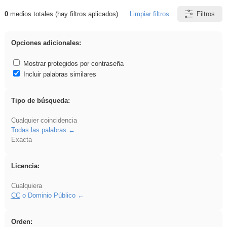
0
medios totales (hay filtros aplicados)
Limpiar filtros
Filtros
Resultados de: dividir
Opciones adicionales:
Mostrar protegidos por contraseña
Incluir palabras similares
Tipo de búsqueda:
Cualquier coincidencia
Todas las palabras
Exacta
Licencia:
Cualquiera
CC
o Dominio Público
Orden: