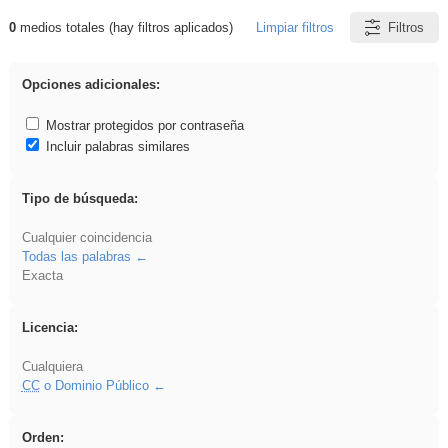
0
medios totales (hay filtros aplicados)
Limpiar filtros
Filtros
Resultados de: dividir
Opciones adicionales:
Mostrar protegidos por contraseña
Incluir palabras similares
Tipo de búsqueda:
Cualquier coincidencia
Todas las palabras
Exacta
Licencia:
Cualquiera
CC
o Dominio Público
Orden: