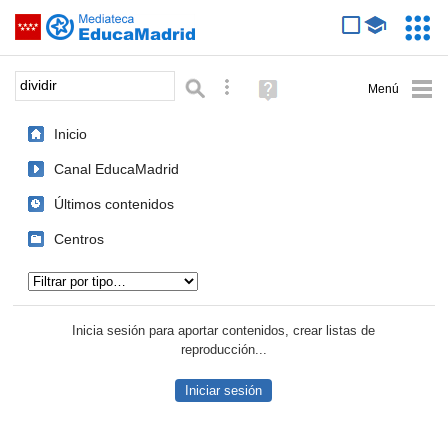
Mediateca de EducaMadrid
Saltar navegación
Servic
Educa
Palabra o frase:
Búsqueda avanzada
Ayuda
(en
ventana
Inicio
nueva)
Canal EducaMadrid
Últimos contenidos
Centros
Tipo de contenido:
Inicia sesión para aportar contenidos, crear listas de
reproducción...
Iniciar sesión