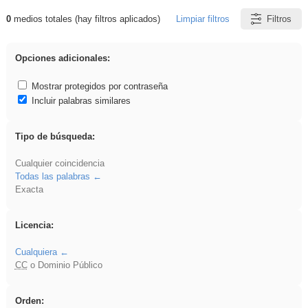
0
medios totales (hay filtros aplicados)
Limpiar filtros
Filtros
Resultados de: dividir
Opciones adicionales:
Mostrar protegidos por contraseña
Incluir palabras similares
Tipo de búsqueda:
Cualquier coincidencia
Todas las palabras
Exacta
Licencia:
Cualquiera
CC
o Dominio Público
Orden: