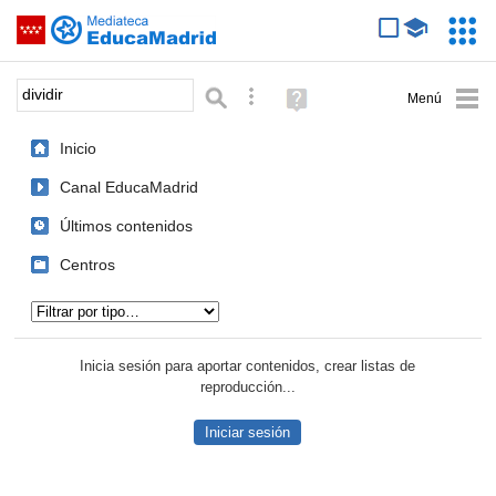
Mediateca de EducaMadrid
Saltar navegación
Servic
Educa
Palabra o frase:
Búsqueda avanzada
Ayuda
(en
ventana
Inicio
nueva)
Canal EducaMadrid
Últimos contenidos
Centros
Tipo de contenido:
Inicia sesión para aportar contenidos, crear listas de
reproducción...
Iniciar sesión