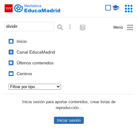
Mediateca de EducaMadrid
Saltar navegación
Servic
Educa
Palabra o frase:
Búsqueda avanzada
Ayuda
(en
ventana
Inicio
nueva)
Canal EducaMadrid
Últimos contenidos
Centros
Tipo de contenido:
Inicia sesión para aportar contenidos, crear listas de
reproducción...
Iniciar sesión