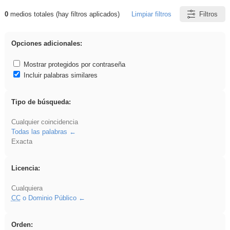
0
medios totales (hay filtros aplicados)
Limpiar filtros
Filtros
Resultados de: dividir
Opciones adicionales:
Mostrar protegidos por contraseña
Incluir palabras similares
Tipo de búsqueda:
Cualquier coincidencia
Todas las palabras
Exacta
Licencia:
Cualquiera
CC
o Dominio Público
Orden: