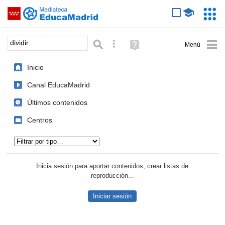
Mediateca de EducaMadrid
Saltar navegación
Servic
Educa
Palabra o frase:
Búsqueda avanzada
Ayuda
(en
ventana
Inicio
nueva)
Canal EducaMadrid
Últimos contenidos
Centros
Tipo de contenido:
Inicia sesión para aportar contenidos, crear listas de
reproducción...
Iniciar sesión