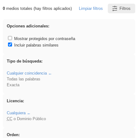
0
medios totales (hay filtros aplicados)
Limpiar filtros
Filtros
Resultados de: dividir
Opciones adicionales:
Mostrar protegidos por contraseña
Incluir palabras similares
Tipo de búsqueda:
Cualquier coincidencia
Todas las palabras
Exacta
Licencia:
Cualquiera
CC
o Dominio Público
Orden: