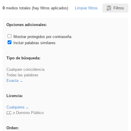
0
medios totales (hay filtros aplicados)
Limpiar filtros
Filtros
Resultados de: dividir
Opciones adicionales:
Mostrar protegidos por contraseña
Incluir palabras similares
Tipo de búsqueda:
Cualquier coincidencia
Todas las palabras
Exacta
Licencia:
Cualquiera
CC
o Dominio Público
Orden: