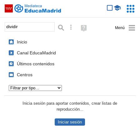
Mediateca de EducaMadrid
Saltar navegación
Servic
Educa
Palabra o frase:
Búsqueda avanzada
Ayuda
(en
ventana
Inicio
nueva)
Canal EducaMadrid
Últimos contenidos
Centros
Tipo de contenido:
Inicia sesión para aportar contenidos, crear listas de
reproducción...
Iniciar sesión