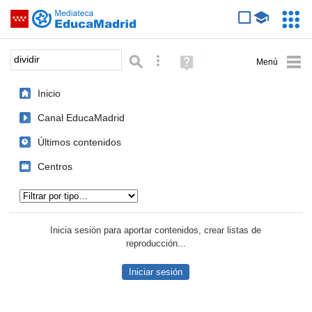
Mediateca de EducaMadrid
Saltar navegación
Servic
Educa
Palabra o frase:
Búsqueda avanzada
Ayuda
(en
ventana
Inicio
nueva)
Canal EducaMadrid
Últimos contenidos
Centros
Tipo de contenido:
Inicia sesión para aportar contenidos, crear listas de
reproducción...
Iniciar sesión