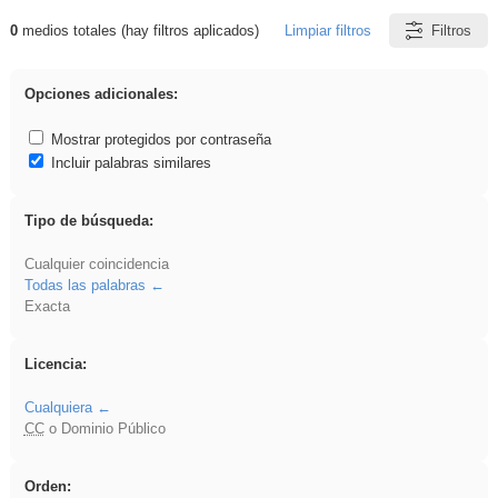
0
medios totales (hay filtros aplicados)
Limpiar filtros
Filtros
Resultados de: dividir
Opciones adicionales:
Mostrar protegidos por contraseña
Incluir palabras similares
Tipo de búsqueda:
Cualquier coincidencia
Todas las palabras
Exacta
Licencia:
Cualquiera
CC
o Dominio Público
Orden: