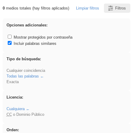
0
medios totales (hay filtros aplicados)
Limpiar filtros
Filtros
Resultados de: dividir
Opciones adicionales:
Mostrar protegidos por contraseña
Incluir palabras similares
Tipo de búsqueda:
Cualquier coincidencia
Todas las palabras
Exacta
Licencia:
Cualquiera
CC
o Dominio Público
Orden: