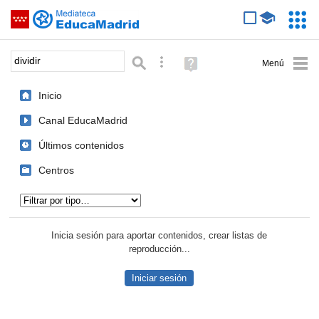
Mediateca de EducaMadrid
Saltar navegación
Servic
Educa
Palabra o frase:
Búsqueda avanzada
Ayuda
(en
ventana
Inicio
nueva)
Canal EducaMadrid
Últimos contenidos
Centros
Tipo de contenido:
Inicia sesión para aportar contenidos, crear listas de
reproducción...
Iniciar sesión