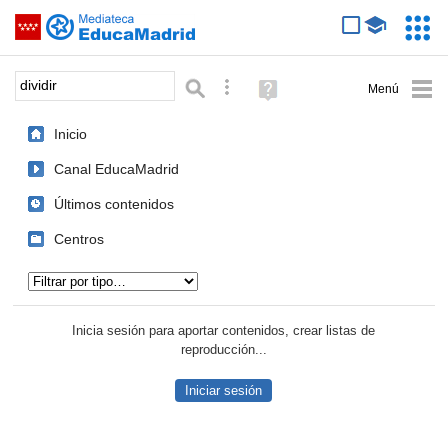
Mediateca de EducaMadrid
Saltar navegación
Servic
Educa
Palabra o frase:
Búsqueda avanzada
Ayuda
(en
ventana
Inicio
nueva)
Canal EducaMadrid
Últimos contenidos
Centros
Tipo de contenido:
Inicia sesión para aportar contenidos, crear listas de
reproducción...
Iniciar sesión