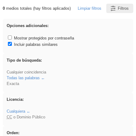
0
medios totales (hay filtros aplicados)
Limpiar filtros
Filtros
Resultados de: dividir
Opciones adicionales:
Mostrar protegidos por contraseña
Incluir palabras similares
Tipo de búsqueda:
Cualquier coincidencia
Todas las palabras
Exacta
Licencia:
Cualquiera
CC
o Dominio Público
Orden: