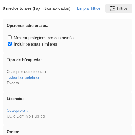
0
medios totales (hay filtros aplicados)
Limpiar filtros
Filtros
Resultados de: dividir
Opciones adicionales:
Mostrar protegidos por contraseña
Incluir palabras similares
Tipo de búsqueda:
Cualquier coincidencia
Todas las palabras
Exacta
Licencia:
Cualquiera
CC
o Dominio Público
Orden: