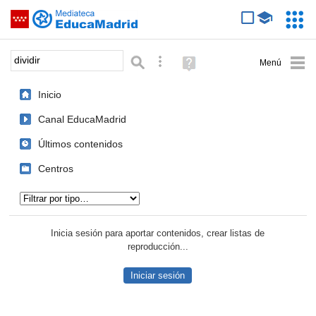
Mediateca de EducaMadrid
Saltar navegación
Servic
Educa
Palabra o frase:
Búsqueda avanzada
Ayuda
(en
ventana
Inicio
nueva)
Canal EducaMadrid
Últimos contenidos
Centros
Tipo de contenido:
Inicia sesión para aportar contenidos, crear listas de
reproducción...
Iniciar sesión