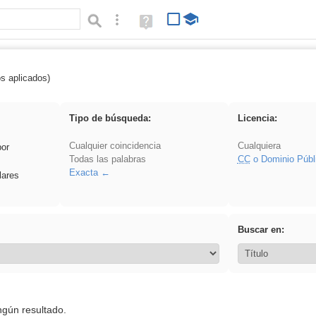
Búsqueda avanzada
Ayuda
(en
ventana
nueva)
os aplicados)
ividir
Tipo de búsqueda:
Licencia:
Cualquier coincidencia
Cualquiera
por
Todas las palabras
CC
o Dominio Públ
Exacta
lares
Buscar en:
ngún resultado.