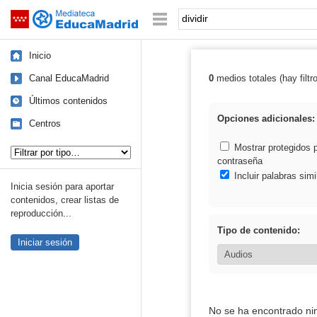
Mediateca de EducaMadrid
Saltar navegación
Palabra o frase:
Inicio
Canal EducaMadrid
0
medios totales (hay filtr
Resultados de: d
Últimos contenidos
Opciones adicionales:
Centros
Tipo de contenido:
Mostrar protegidos 
contraseña
Incluir palabras simi
Inicia sesión para aportar
contenidos, crear listas de
reproducción...
Tipo de contenido:
Iniciar sesión
No se ha encontrado ni