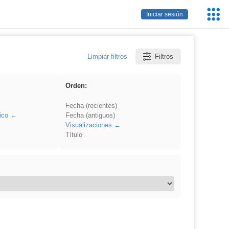
Servic
Iniciar sesión
Educa
Limpiar filtros
Filtros
Orden:
Fecha (recientes)
ico
Fecha (antiguos)
Visualizaciones
Título