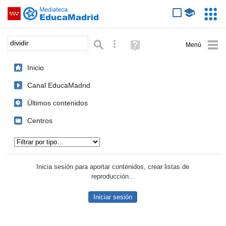
Mediateca de EducaMadrid
Saltar navegación
Servic
Educa
Palabra o frase:
Búsqueda avanzada
Ayuda
(en
ventana
Inicio
nueva)
Canal EducaMadrid
Últimos contenidos
Centros
Tipo de contenido:
Inicia sesión para aportar contenidos, crear listas de
reproducción...
Iniciar sesión