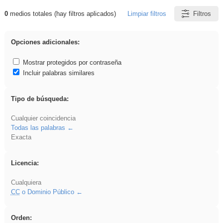
0
medios totales (hay filtros aplicados)
Limpiar filtros
Filtros
Resultados de: dividir
Opciones adicionales:
Mostrar protegidos por contraseña
Incluir palabras similares
Tipo de búsqueda:
Cualquier coincidencia
Todas las palabras
Exacta
Licencia:
Cualquiera
CC
o Dominio Público
Orden: