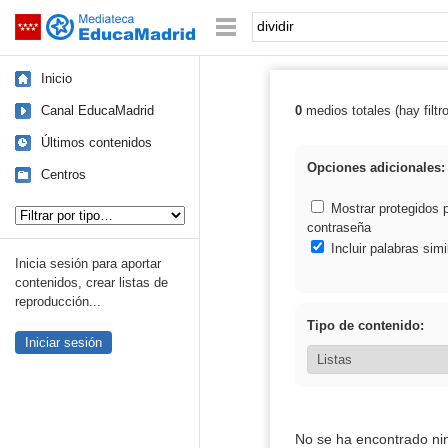
Mediateca de EducaMadrid
Saltar navegación
Palabra o frase:
Inicio
Canal EducaMadrid
0
medios totales (hay filtr
Resultados de: d
Últimos contenidos
Opciones adicionales:
Centros
Tipo de contenido:
Mostrar protegidos 
contraseña
Incluir palabras simi
Inicia sesión para aportar
contenidos, crear listas de
reproducción...
Tipo de contenido:
Iniciar sesión
No se ha encontrado ni