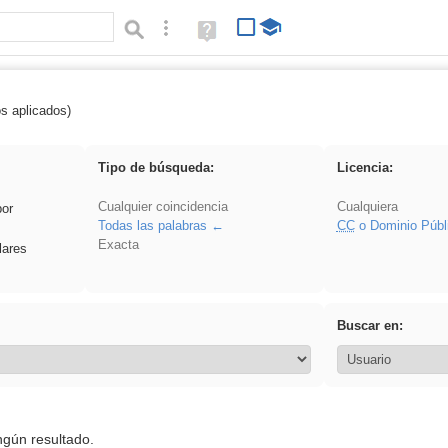
Búsqueda avanzada
Ayuda
(en
ventana
nueva)
os aplicados)
ividir
Tipo de búsqueda:
Licencia:
Cualquier coincidencia
Cualquiera
por
Todas las palabras
CC
o Dominio Públ
Exacta
lares
Buscar en:
ngún resultado.