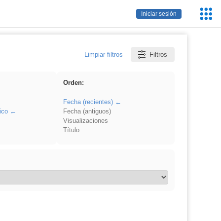
Servic
Iniciar sesión
Educa
Limpiar filtros
Filtros
Orden:
Fecha (recientes)
ico
Fecha (antiguos)
Visualizaciones
Título