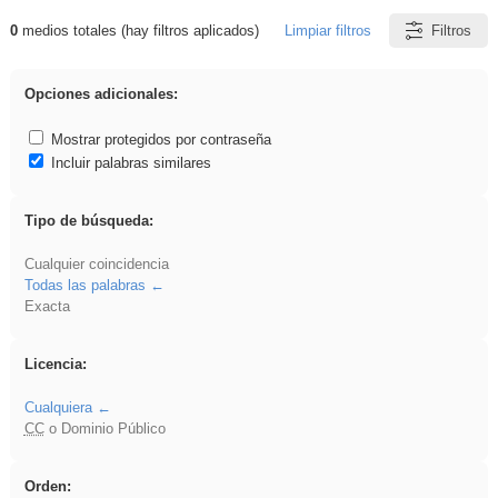
0
medios totales (hay filtros aplicados)
Limpiar filtros
Filtros
Resultados de: dividir
Opciones adicionales:
Mostrar protegidos por contraseña
Incluir palabras similares
Tipo de búsqueda:
Cualquier coincidencia
Todas las palabras
Exacta
Licencia:
Cualquiera
CC
o Dominio Público
Orden: