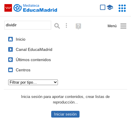
Mediateca de EducaMadrid
Saltar navegación
Servic
Educa
Palabra o frase:
Búsqueda avanzada
Ayuda
(en
ventana
Inicio
nueva)
Canal EducaMadrid
Últimos contenidos
Centros
Tipo de contenido:
Inicia sesión para aportar contenidos, crear listas de
reproducción...
Iniciar sesión