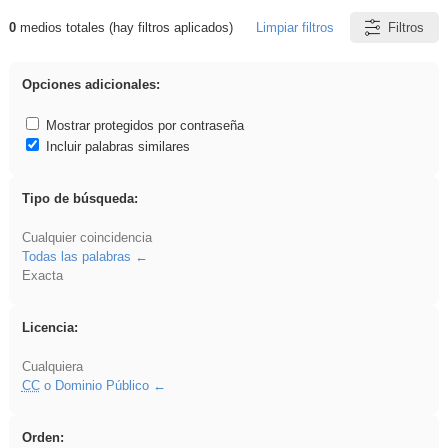
0
medios totales (hay filtros aplicados)
Limpiar filtros
Filtros
Resultados de: dividir
Opciones adicionales:
Mostrar protegidos por contraseña
Incluir palabras similares
Tipo de búsqueda:
Cualquier coincidencia
Todas las palabras
Exacta
Licencia:
Cualquiera
CC
o Dominio Público
Orden: