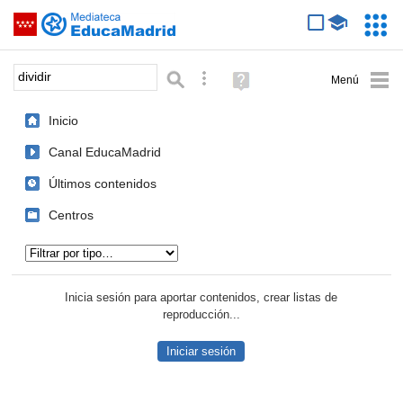
Mediateca de EducaMadrid
Saltar navegación
Servic
Educa
Palabra o frase:
Búsqueda avanzada
Ayuda
(en
ventana
Inicio
nueva)
Canal EducaMadrid
Últimos contenidos
Centros
Tipo de contenido:
Inicia sesión para aportar contenidos, crear listas de
reproducción...
Iniciar sesión