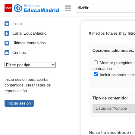
Mediateca de EducaMadrid
Saltar navegación
Palabra o frase:
Inicio
Canal EducaMadrid
0
medios totales (hay filtr
Resultados de: d
Últimos contenidos
Opciones adicionales:
Centros
Tipo de contenido:
Mostrar protegidos 
contraseña
Incluir palabras simi
Inicia sesión para aportar
contenidos, crear listas de
reproducción...
Tipo de contenido:
Iniciar sesión
No se ha encontrado ni