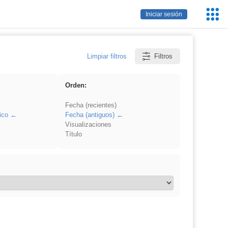
Servic
Iniciar sesión
Educa
Limpiar filtros
Filtros
Orden:
Fecha (recientes)
ico
Fecha (antiguos)
Visualizaciones
Título