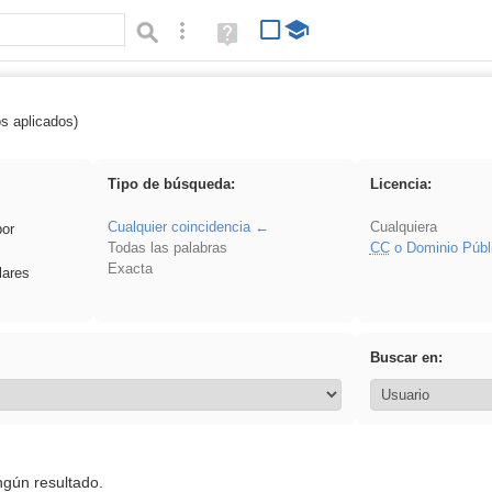
Búsqueda avanzada
Ayuda
(en
ventana
nueva)
os aplicados)
ividir
Tipo de búsqueda:
Licencia:
Cualquier coincidencia
Cualquiera
por
Todas las palabras
CC
o Dominio Públ
Exacta
lares
Buscar en:
ngún resultado.